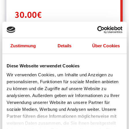
30.00
€
zzgl.
Versandkosten
Zustimmung
Details
Über Cookies
Ablauf:
Ab bis ca.
18:05 Uhr
Gemeinsames Abendessen,
inklusive einem Freigetränk mit
Mensur Suljović.
Diese Webseite verwendet Cookies
Das erwartet dich:
Wir verwenden Cookies, um Inhalte und Anzeigen zu
personalisieren, Funktionen für soziale Medien anbieten
•.Zeit für Fotos, Autogramme und Gespräche.
zu können und die Zugriffe auf unsere Website zu
• Einblicke in Mensurs Profi-Karriere
analysieren. Außerdem geben wir Informationen zu Ihrer
Verwendung unserer Website an unsere Partner für
soziale Medien, Werbung und Analysen weiter. Unsere
Partner führen diese Informationen möglicherweise mit
weiteren Daten zusammen, die Sie ihnen bereitgestellt