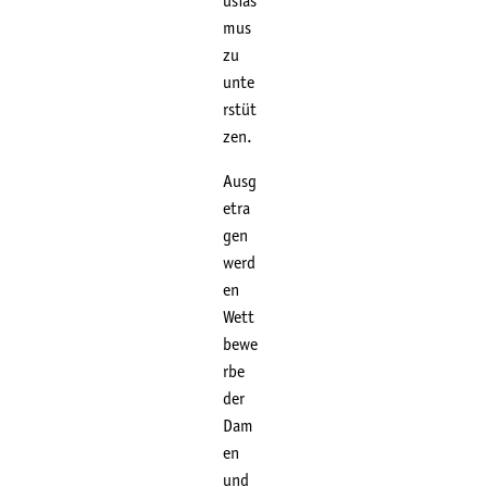
usias
mus
zu
unte
rstüt
zen.
Ausg
etra
gen
werd
en
Wett
bewe
rbe
der
Dam
en
und