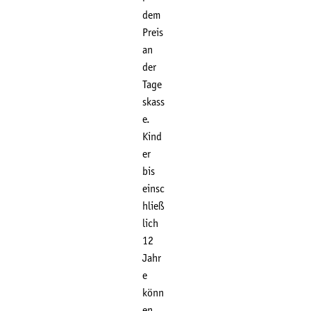
dem
Preis
an
der
Tage
skass
e.
Kind
er
bis
einsc
hließ
lich
12
Jahr
e
könn
en