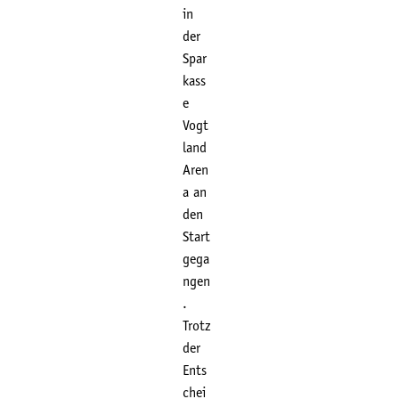
in
der
Spar
kass
e
Vogt
land
Aren
a an
den
Start
gega
ngen
.
Trotz
der
Ents
chei