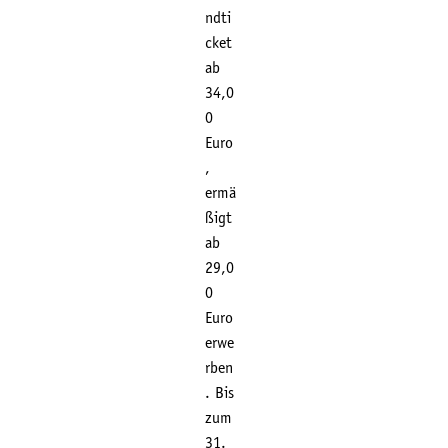
ndti
cket
ab
34,0
0
Euro
,
ermä
ßigt
ab
29,0
0
Euro
erwe
rben
. Bis
zum
31.