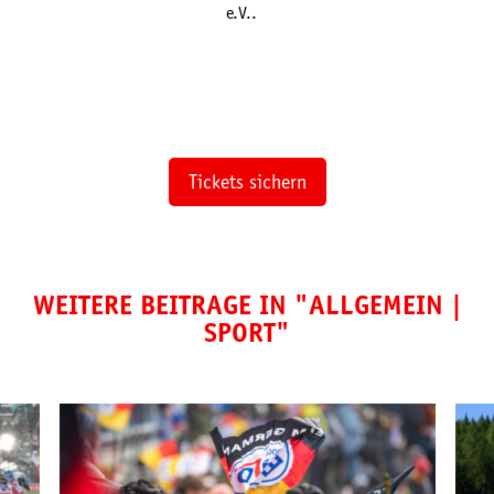
e.V..
Tickets sichern
WEITERE BEITRÄGE IN "
ALLGEMEIN
|
SPORT
"