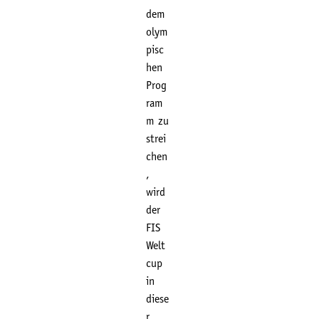
dem
olym
pisc
hen
Prog
ram
m zu
strei
chen
,
wird
der
FIS
Welt
cup
in
diese
r