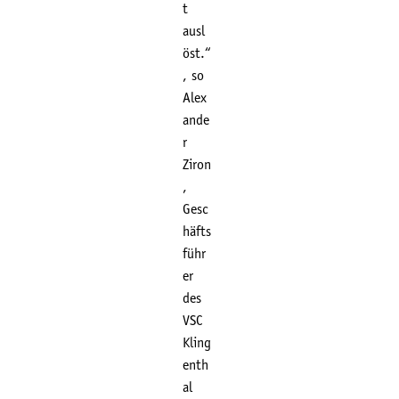
t
ausl
öst.“
, so
Alex
ande
r
Ziron
,
Gesc
häfts
führ
er
des
VSC
Kling
enth
al