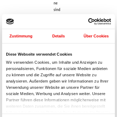
ne
sind
am
Freit
ag
Zustimmung
Details
Über Cookies
ab
7,00
Euro
Diese Webseite verwendet Cookies
sowi
e am
Wir verwenden Cookies, um Inhalte und Anzeigen zu
personalisieren, Funktionen für soziale Medien anbieten
Sams
zu können und die Zugriffe auf unsere Website zu
tag
analysieren. Außerdem geben wir Informationen zu Ihrer
und
Verwendung unserer Website an unsere Partner für
Sonn
soziale Medien, Werbung und Analysen weiter. Unsere
tag
Partner führen diese Informationen möglicherweise mit
jewei
weiteren Daten zusammen, die Sie ihnen bereitgestellt
ls ab
haben oder die sie im Rahmen Ihrer Nutzung der Dienste
18,5