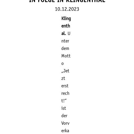
IN FOLGE IN KLINGENTHAL
10.12.2023
Kling
enth
al.
U
nter
dem
Mott
o
„Jet
zt
erst
rech
t!“
ist
der
Vorv
erka