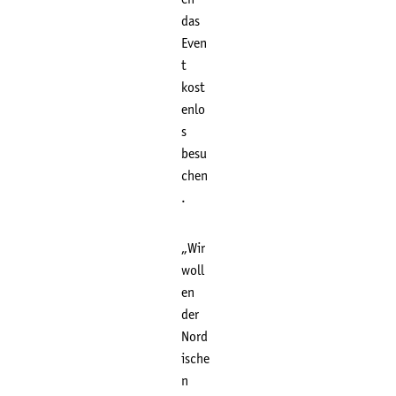
das
Even
t
kost
enlo
s
besu
chen
.
„Wir
woll
en
der
Nord
ische
n