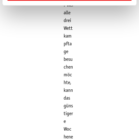
. Wer
alle
drei
Wett
kam
pfta
ge
besu
chen
möc
hte,
kann
das
güns
tiger
e
Woc
hene