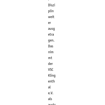
Diszi
plin
weit
er
ausg
etra
gen.
Das
nim
mt
der
VSC
Kling
enth
al
e.V.
als
austr