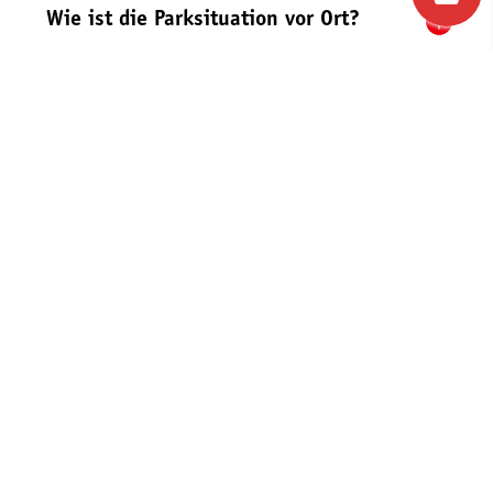
Wie ist die Parksituation vor Ort?
ANREISE
Bahnanreise
Zwickau – Klingenthal
Reichenbach – Herlasgrün – Falkenstein –
Klingenthal
Plauen – Falkenstein – Klingenthal
Die Züge von Zwickau bzw. von Falkenstein
fahren weiter bis Kraslice (Tschechien).
Anreise mit dem Bus
Buslinie Stadtverkehr in Klingenthal
Kopernikusring – Bahnhof – Gewerbegebiet –