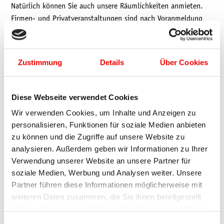
Natürlich können Sie auch unsere Räumlichkeiten anmieten.
Firmen- und Privatveranstaltungen sind nach Voranmeldung
gerne möglich, als exklusive Location und Tagungsraum
können Sie hierzu die Räumlichkeiten im Kampfrichterturm
oder die Kapsel am Schanzenturm buchen.
Zustimmung
Details
Über Cookies
Wir freuen uns auf ihre Anfrage!
Diese Webseite verwendet Cookies
Weitere Informationen:
+4937467 280860
Wir verwenden Cookies, um Inhalte und Anzeigen zu
shop@vogtland-arena.de
personalisieren, Funktionen für soziale Medien anbieten
zu können und die Zugriffe auf unsere Website zu
analysieren. Außerdem geben wir Informationen zu Ihrer
Verwendung unserer Website an unsere Partner für
soziale Medien, Werbung und Analysen weiter. Unsere
AUDIO GUIDE DURCH DIE SPARKASSE
Partner führen diese Informationen möglicherweise mit
VOGTLAND ARENA
weiteren Daten zusammen, die Sie ihnen bereitgestellt
haben oder die sie im Rahmen Ihrer Nutzung der Dienste
Mit dem Audio Guide entdecken Sie die Sparkasse Vogtland
gesammelt haben.