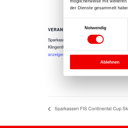
möglicherweise mit weiteren
kl
der Dienste gesammelt habe
gr
Einwilligungsauswahl
Notwendig
VERANSTALTUNGSORT
Sparkasse Vogtland Arena
Klingenthal
,
Google Karte
anzeigen
Ablehnen
Sparkassen FIS Continental Cup Sk