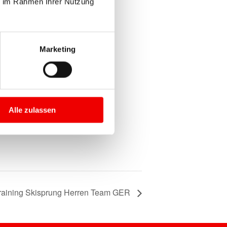
ie im Rahmen Ihrer Nutzung
Marketing
Alle zulassen
raining Skisprung Herren Team GER