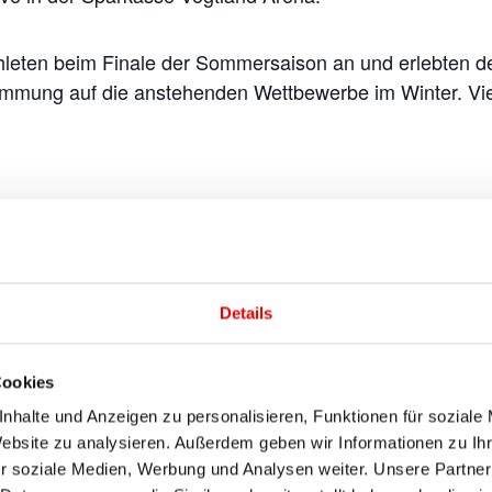
thleten beim Finale der Sommersaison an und erlebten
timmung auf die anstehenden Wettbewerbe im Winter. Vi
ETAILS
VERANSTALTER
ginn:
Féderation Internationale
de Ski / Deutscher
tober 24, 2025
Skiverband
de:
Details
Veranstalter-Website
tober 26, 2025
anzeigen
ranstaltungskategorie
Cookies
nhalte und Anzeigen zu personalisieren, Funktionen für soziale
ttkampf
Website zu analysieren. Außerdem geben wir Informationen zu I
bsite:
r soziale Medien, Werbung und Analysen weiter. Unsere Partner
ps://weltcup-