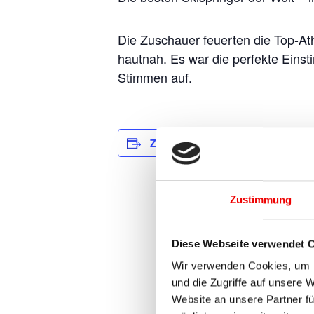
Die Zuschauer feuerten die Top-A
hautnah. Es war die perfekte Eins
Stimmen auf.
D
Zum Kalender hinzufügen
Be
Ok
En
Zustimmung
Ok
Ve
Diese Webseite verwendet 
:
Wir verwenden Cookies, um I
We
und die Zugriffe auf unsere 
We
Website an unsere Partner fü
htt