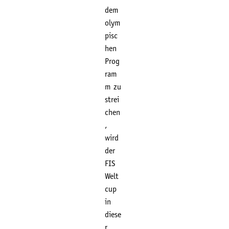
dem
olym
pisc
hen
Prog
ram
m zu
strei
chen
,
wird
der
FIS
Welt
cup
in
diese
r