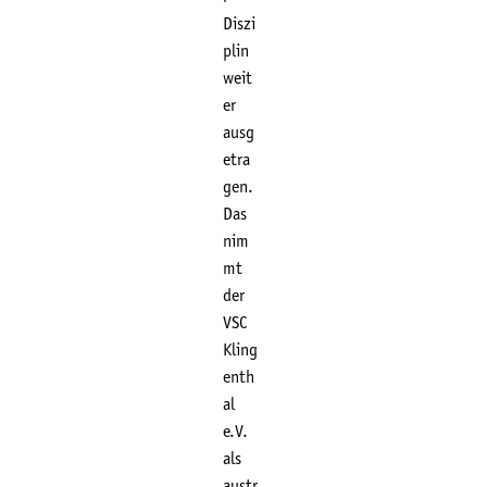
Diszi
plin
weit
er
ausg
etra
gen.
Das
nim
mt
der
VSC
Kling
enth
al
e.V.
als
austr