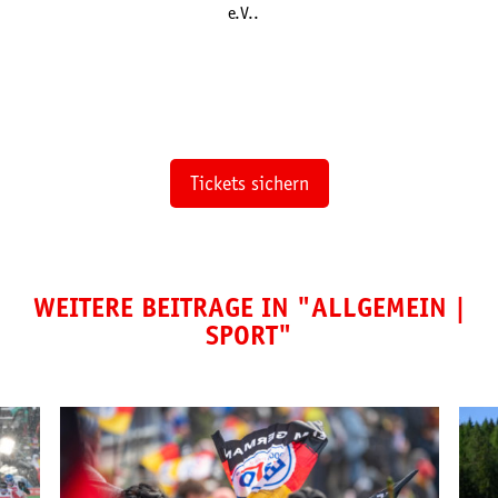
e.V..
Tickets sichern
WEITERE BEITRÄGE IN "
ALLGEMEIN
|
SPORT
"