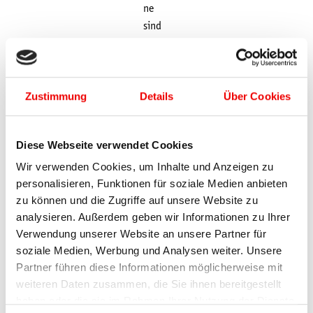
ne
sind
am
Freit
ag
Zustimmung
Details
Über Cookies
ab
7,00
Euro
Diese Webseite verwendet Cookies
sowi
e am
Wir verwenden Cookies, um Inhalte und Anzeigen zu
personalisieren, Funktionen für soziale Medien anbieten
Sams
zu können und die Zugriffe auf unsere Website zu
tag
analysieren. Außerdem geben wir Informationen zu Ihrer
und
Verwendung unserer Website an unsere Partner für
Sonn
soziale Medien, Werbung und Analysen weiter. Unsere
tag
Partner führen diese Informationen möglicherweise mit
jewei
weiteren Daten zusammen, die Sie ihnen bereitgestellt
ls ab
haben oder die sie im Rahmen Ihrer Nutzung der Dienste
18,5