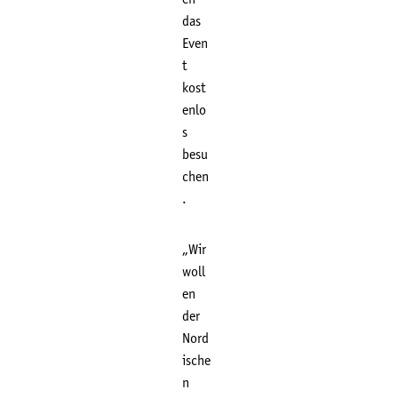
das
Even
t
kost
enlo
s
besu
chen
.
„Wir
woll
en
der
Nord
ische
n