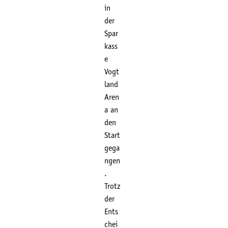
in
der
Spar
kass
e
Vogt
land
Aren
a an
den
Start
gega
ngen
.
Trotz
der
Ents
chei