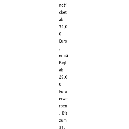
ndti
cket
ab
34,0
0
Euro
,
ermä
ßigt
ab
29,0
0
Euro
erwe
rben
. Bis
zum
31.