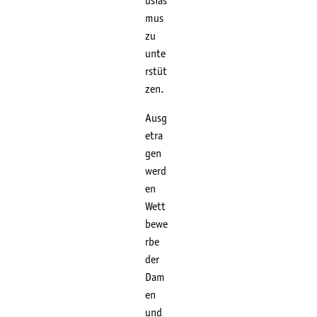
usias
mus
zu
unte
rstüt
zen.
Ausg
etra
gen
werd
en
Wett
bewe
rbe
der
Dam
en
und