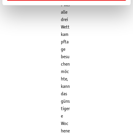
. Wer
alle
drei
Wett
kam
pfta
ge
besu
chen
möc
hte,
kann
das
güns
tiger
e
Woc
hene