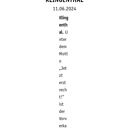
KLINGENTHAL
11.06.2024
Kling
enth
al.
U
nter
dem
Mott
o
„Jet
zt
erst
rech
t!“
ist
der
Vorv
erka