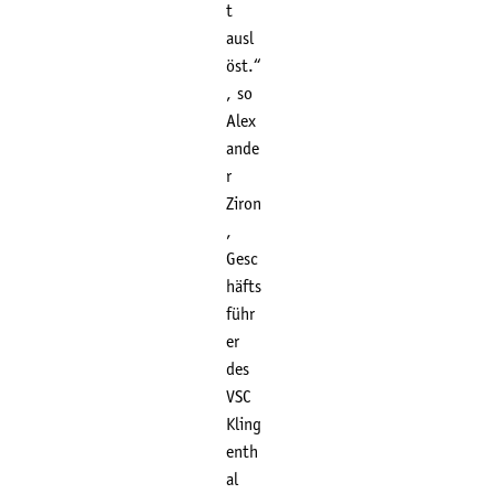
t
ausl
öst.“
, so
Alex
ande
r
Ziron
,
Gesc
häfts
führ
er
des
VSC
Kling
enth
al