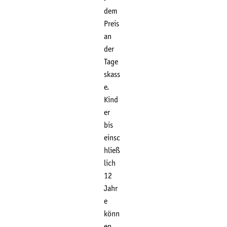
dem
Preis
an
der
Tage
skass
e.
Kind
er
bis
einsc
hließ
lich
12
Jahr
e
könn
en