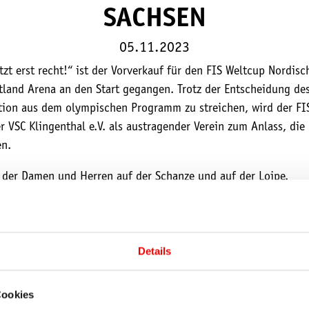
SACHSEN
05.11.2023
zt erst recht!“ ist der Vorverkauf für den FIS Weltcup Nordis
tland Arena an den Start gegangen. Trotz der Entscheidung de
ion aus dem olympischen Programm zu streichen, wird der FIS 
r VSC Klingenthal e.V. als austragender Verein zum Anlass, di
en.
der Damen und Herren auf der Schanze und auf der Loipe.
 am Freitag ab 7,00 Euro sowie am Samstag und Sonntag jeweils
ungsweise 14,00 Euro. Wer alle drei Wettkampftage besuchen 
rmäßigt ab 29,00 Euro erwerben. Bis zum 31. Dezember 2026 gi
Details
reis an der Tageskasse. Kinder bis einschließlich 12 Jahre kö
Cookies