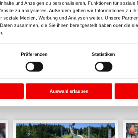
nhalte und Anzeigen zu personalisieren, Funktionen für soziale
ation eine Bühne bieten, mit all der Begeisterung, die dieser
Website zu analysieren. Außerdem geben wir Informationen zu I
ngenthal e.V..
r soziale Medien, Werbung und Analysen weiter. Unsere Partner
 Daten zusammen, die Sie ihnen bereitgestellt haben oder die s
n.
Präferenzen
Statistiken
Tickets sichern
Auswahl erlauben
BEITRÄGE IN "
ALLGEMEIN