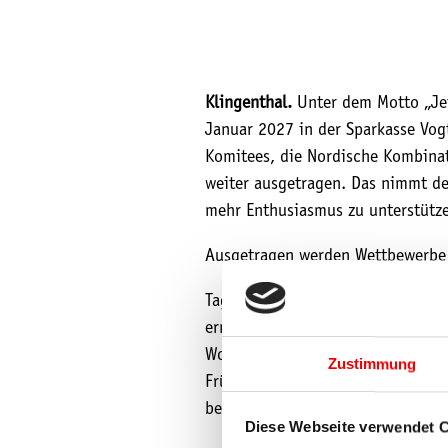
Klingenthal.
Unter dem Motto „Jet
Januar 2027 in der Sparkasse Vog
Komitees, die Nordische Kombinat
weiter ausgetragen. Das nimmt de
mehr Enthusiasmus zu unterstütz
Ausgetragen werden Wettbewerbe 
Tagestickets für Erwachsene sind
ermäßigte Tickets ab 5,00 bezieh
Wochenendticket ab 34,00 Euro, e
Zustimmung
Frühbucherrabatt gegenüber dem P
besuchen.
Diese Webseite verwendet 