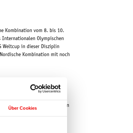
che Kombination vom 8. bis 10.
s Internationalen Olympischen
Weltcup in dieser Disziplin
e Nordische Kombination mit noch
 ab 18,50 Euro erhältlich,
möchte, kann das günstigere
lt für alle Ticketkategorien ein
Über Cookies
nnen das Event kostenlos