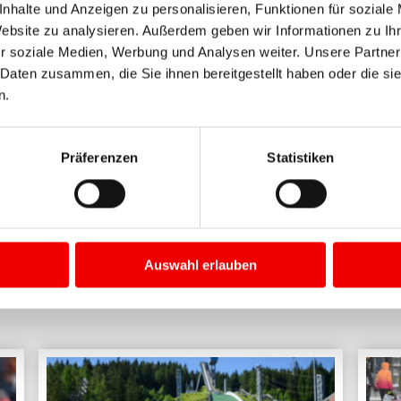
nhalte und Anzeigen zu personalisieren, Funktionen für soziale
ation eine Bühne bieten, mit all der Begeisterung, die dieser
Website zu analysieren. Außerdem geben wir Informationen zu I
ngenthal e.V..
r soziale Medien, Werbung und Analysen weiter. Unsere Partner
 Daten zusammen, die Sie ihnen bereitgestellt haben oder die s
n.
Präferenzen
Statistiken
Tickets sichern
Auswahl erlauben
BEITRÄGE IN "
ALLGEMEIN