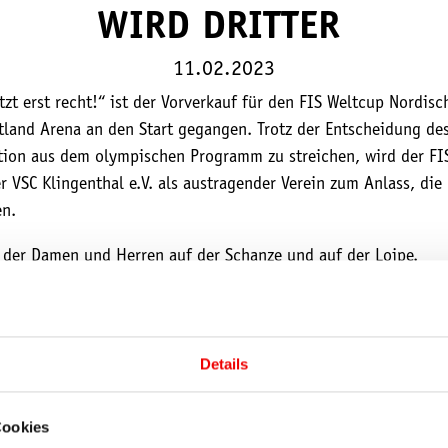
WIRD DRITTER
11.02.2023
zt erst recht!“ ist der Vorverkauf für den FIS Weltcup Nordis
tland Arena an den Start gegangen. Trotz der Entscheidung de
ion aus dem olympischen Programm zu streichen, wird der FIS 
r VSC Klingenthal e.V. als austragender Verein zum Anlass, di
en.
der Damen und Herren auf der Schanze und auf der Loipe.
 am Freitag ab 7,00 Euro sowie am Samstag und Sonntag jeweils
ungsweise 14,00 Euro. Wer alle drei Wettkampftage besuchen 
rmäßigt ab 29,00 Euro erwerben. Bis zum 31. Dezember 2026 gi
Details
reis an der Tageskasse. Kinder bis einschließlich 12 Jahre kö
Cookies