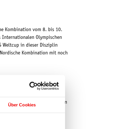
che Kombination vom 8. bis 10.
s Internationalen Olympischen
Weltcup in dieser Disziplin
e Nordische Kombination mit noch
 ab 18,50 Euro erhältlich,
möchte, kann das günstigere
lt für alle Ticketkategorien ein
Über Cookies
nnen das Event kostenlos