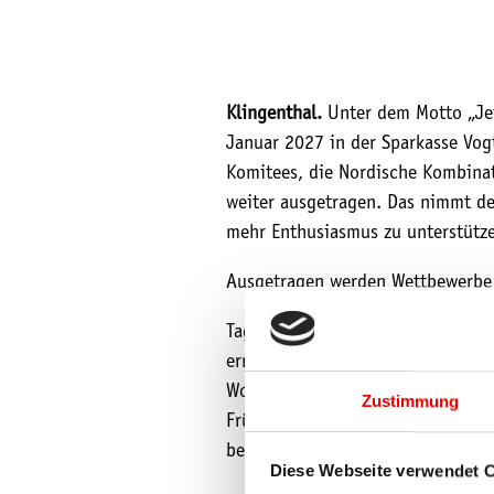
Klingenthal.
Unter dem Motto „Jet
Januar 2027 in der Sparkasse Vog
Komitees, die Nordische Kombinat
weiter ausgetragen. Das nimmt de
mehr Enthusiasmus zu unterstütz
Ausgetragen werden Wettbewerbe 
Tagestickets für Erwachsene sind
ermäßigte Tickets ab 5,00 bezieh
Wochenendticket ab 34,00 Euro, e
Zustimmung
Frühbucherrabatt gegenüber dem P
besuchen.
Diese Webseite verwendet 